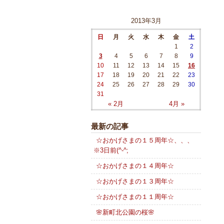
2013年3月
日
月
火
水
木
金
土
1
2
3
4
5
6
7
8
9
10
11
12
13
14
15
16
17
18
19
20
21
22
23
24
25
26
27
28
29
30
31
« 2月
4月 »
最新の記事
☆おかげさまの１５周年☆、、、
※3日前(^-^;
☆おかげさまの１４周年☆
☆おかげさまの１３周年☆
☆おかげさまの１１周年☆
🌸新町北公園の桜🌸