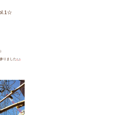
.1☆
☆
参りました